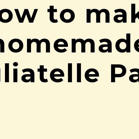
ow to ma
homemad
liatelle P