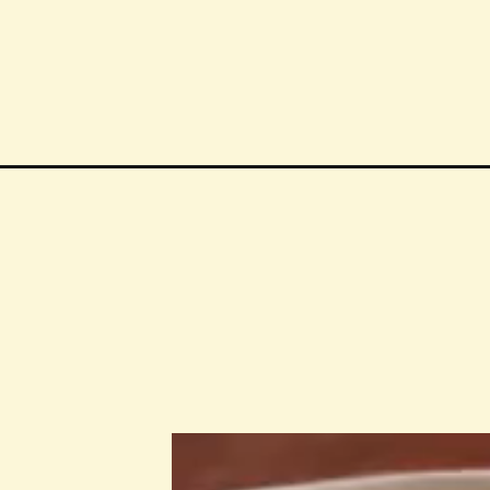
Wird geöffnet
https://notjustfood.blog/de/homemade-taglia