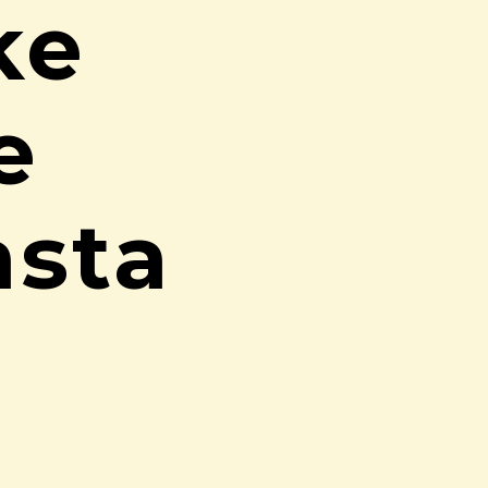
ke
e
asta