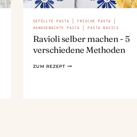
GEFÜLLTE PASTA
|
FRISCHE PASTA
|
HANDGEMACHTE PASTA
|
PASTA BASICS
Ravioli selber machen - 5
verschiedene Methoden
RAVIOLI
ZUM REZEPT
SELBER
MACHEN
-
5
VERSCHIEDENE
METHODEN