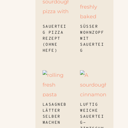
SAUERTEI
SÜSSER M
G PIZZA
OHNZOPF M
REZEPT
IT S
(OHNE
AUERTEIG
HEFE)
LASAGNEB
LUFTIG
LÄTTER
WEICHE
SELBER
SAUERTEI
MACHEN
G-