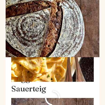
Rustikales
Roggenbrot mit
Sauerteig
RUSTIKALES
WEITERLESEN