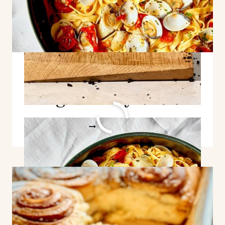
Tagliatelle alle
Vongole Story
TAGLIATELLE
WEITERLESEN
ALLE
VONGOLE
STORY