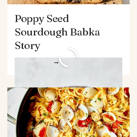
Poppy Seed
Sourdough Babka
Story
POPPY
WEITERLESEN
SEED
SOURDOUGH
BABKA
STORY