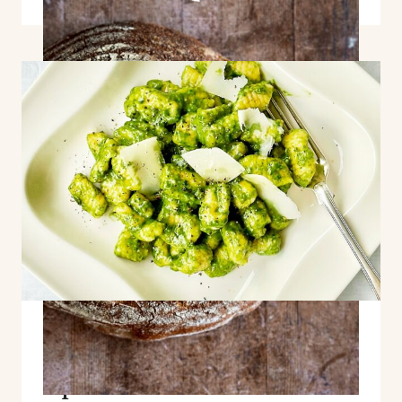
ROGGENBROT
MIT
SAUERTEIG
Ricotta Gnocchi mit
Spinat-Basilikum-