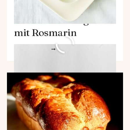
Aromatisches
Weizensauerteigbrot
mit Rosmarin
AROMATISCHES
WEITERLESEN
WEIZENSAUERTEIGBROT
MIT
ROSMARIN