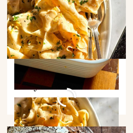
Pappardelle al Limone
Story
PAPPARDELLE
WEITERLESEN
AL
LIMONE
STORY