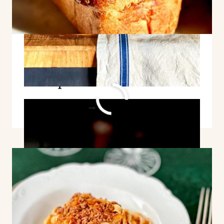
Sourdough Brioche
Recipe
SOURDOUGH
WEITERLESEN
BRIOCHE
RECIPE