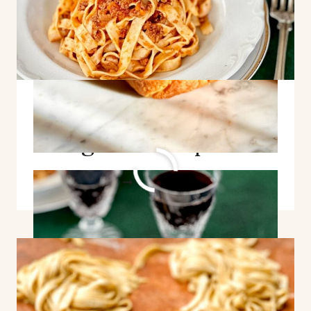
Tagliatelle alla
Bolognese Recipe
TAGLIATELLE
WEITERLESEN
ALLA
BOLOGNESE
RECIPE