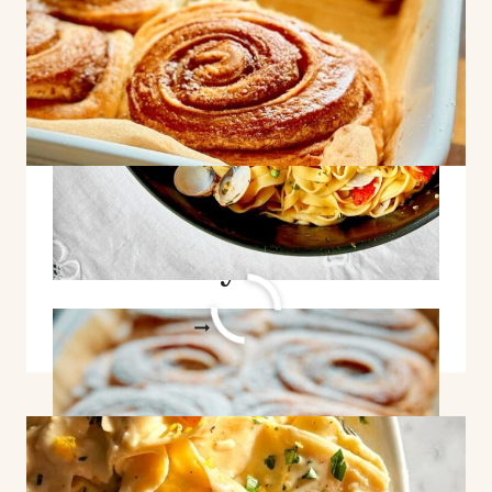
Sourdough Cinnamon
Buns Story
SOURDOUGH
WEITERLESEN
CINNAMON
BUNS
STORY