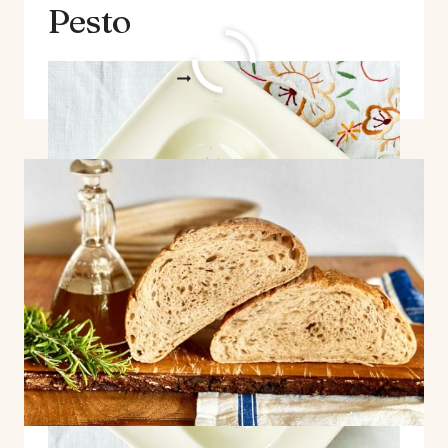
Pesto
WEITERLESEN
RICOTTA
GNOCCHI
MIT
SPINAT-
BASILIKUM-
PESTO