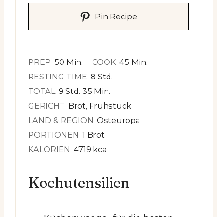
Pin Recipe
Minuten
Minuten
PREP
50
Min.
COOK
45
Min.
Stunden
RESTING TIME
8
Std.
Stunden
Minuten
TOTAL
9
Std.
35
Min.
GERICHT
Brot, Frühstück
LAND & REGION
Osteuropa
PORTIONEN
1
Brot
KALORIEN
4719
kcal
Kochutensilien