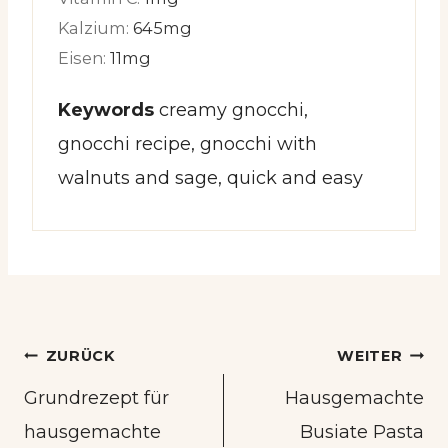
Kalzium:
645
mg
Eisen:
11
mg
Keywords
creamy gnocchi,
gnocchi recipe, gnocchi with
walnuts and sage, quick and easy
Beitrags-
ZURÜCK
WEITER
Navigation
Grundrezept für
Hausgemachte
hausgemachte
Busiate Pasta