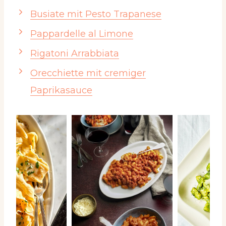
Busiate mit Pesto Trapanese
Pappardelle al Limone
Rigatoni Arrabbiata
Orecchiette mit cremiger
Paprikasauce