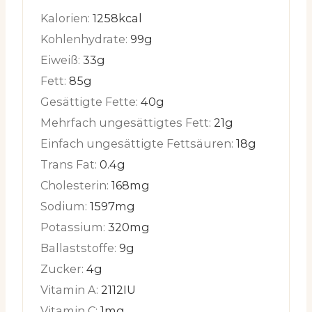
Kalorien:
1258
kcal
Kohlenhydrate:
99
g
Eiweiß:
33
g
Fett:
85
g
Gesättigte Fette:
40
g
Mehrfach ungesättigtes Fett:
21
g
Einfach ungesättigte Fettsäuren:
18
g
Trans Fat:
0.4
g
Cholesterin:
168
mg
Sodium:
1597
mg
Potassium:
320
mg
Ballaststoffe:
9
g
Zucker:
4
g
Vitamin A:
2112
IU
Vitamin C:
1
mg