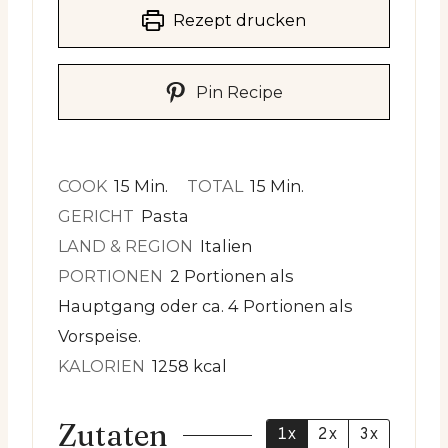
Rezept drucken
Pin Recipe
Minuten
Minuten
COOK
15
Min.
TOTAL
15
Min.
GERICHT
Pasta
LAND & REGION
Italien
PORTIONEN
2
Portionen als
Hauptgang oder ca. 4 Portionen als
Vorspeise.
KALORIEN
1258
kcal
Zutaten
1x
2x
3x