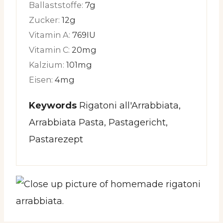
Ballaststoffe:
7
g
Zucker:
12
g
Vitamin A:
769
IU
Vitamin C:
20
mg
Kalzium:
101
mg
Eisen:
4
mg
Keywords
Rigatoni all'Arrabbiata,
Arrabbiata Pasta, Pastagericht,
Pastarezept