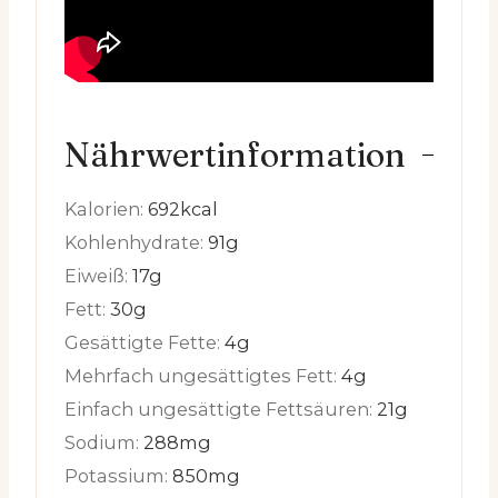
Nährwertinformation
Kalorien:
692
kcal
Kohlenhydrate:
91
g
Eiweiß:
17
g
Fett:
30
g
Gesättigte Fette:
4
g
Mehrfach ungesättigtes Fett:
4
g
Einfach ungesättigte Fettsäuren:
21
g
Sodium:
288
mg
Potassium:
850
mg