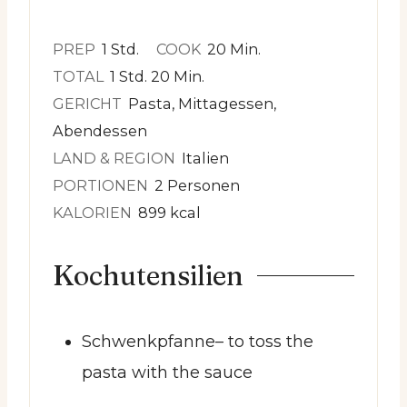
Stunde
Minuten
PREP
1
Std.
COOK
20
Min.
Stunde
Minuten
TOTAL
1
Std.
20
Min.
GERICHT
Pasta, Mittagessen,
Abendessen
LAND & REGION
Italien
PORTIONEN
2
Personen
KALORIEN
899
kcal
Kochutensilien
Schwenkpfanne
– to toss the
pasta with the sauce