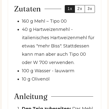
Zutaten
1x
2x
3x
160
g
Mehl
– Tipo 00
40
g
Hartweizenmehl
-
italienisches Hartweizenmehl für
etwas "mehr Biss". Stattdessen
kann man aber auch Tipo 00
oder W 700 verwenden.
100
g
Wasser
- lauwarm
10
g
Olivenöl
Anleitung
Den Teig zubereiten:
Das Mehl