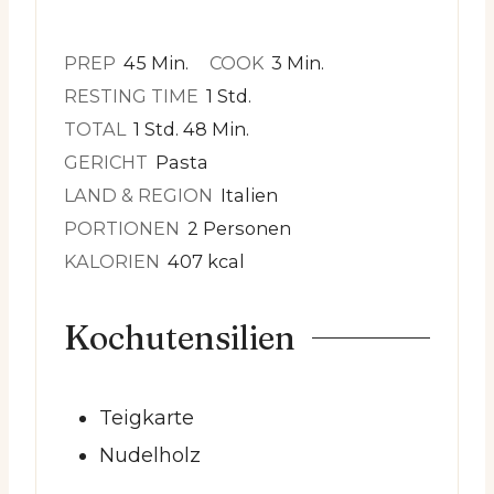
Minuten
Minuten
PREP
45
Min.
COOK
3
Min.
Stunde
RESTING TIME
1
Std.
Stunde
Minuten
TOTAL
1
Std.
48
Min.
GERICHT
Pasta
LAND & REGION
Italien
PORTIONEN
2
Personen
KALORIEN
407
kcal
Kochutensilien
Teigkarte
Nudelholz