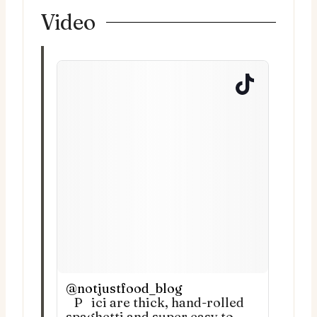
Video
@notjustfood_blog
Pici are thick, hand-rolled
spaghetti and super easy to