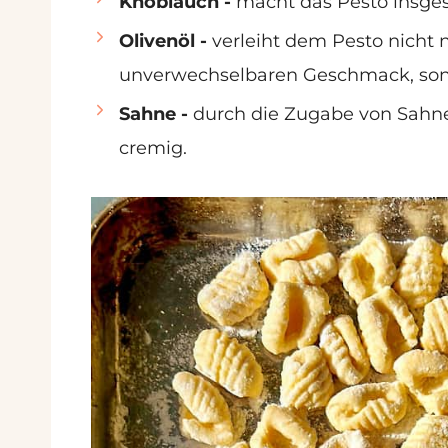
Knoblauch -
macht das Pesto insge
Olivenöl -
verleiht dem Pesto nicht
unverwechselbaren Geschmack, sond
Sahne -
durch die Zugabe von Sahne
cremig.