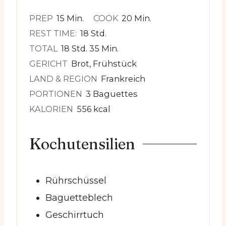
Minuten
Minuten
PREP
15
Min.
COOK
20
Min.
Stunden
REST TIME:
18
Std.
Stunden
Minuten
TOTAL
18
Std.
35
Min.
GERICHT
Brot, Frühstück
LAND & REGION
Frankreich
PORTIONEN
3
Baguettes
KALORIEN
556
kcal
Kochutensilien
Rührschüssel
Baguetteblech
Geschirrtuch