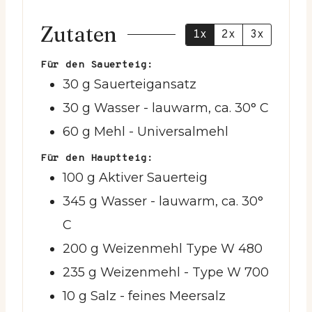
Zutaten
1x
2x
3x
Für den Sauerteig:
30
g
Sauerteigansatz
30
g
Wasser
- lauwarm, ca. 30° C
60
g
Mehl
- Universalmehl
Für den Hauptteig:
100
g
Aktiver Sauerteig
345
g
Wasser
- lauwarm, ca. 30°
C
200
g
Weizenmehl Type W 480
235
g
Weizenmehl - Type W 700
10
g
Salz
- feines Meersalz