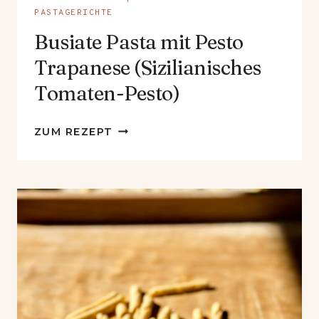
PASTAGERICHTE
Busiate Pasta mit Pesto
Trapanese (Sizilianisches
Tomaten-Pesto)
BUSIATE
ZUM REZEPT
PASTA
MIT
PESTO
TRAPANESE
(SIZILIANISCHES
TOMATEN-
PESTO)