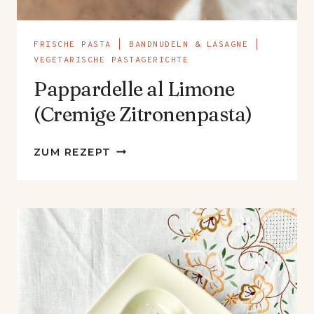
FRISCHE PASTA
|
BANDNUDELN & LASAGNE
|
VEGETARISCHE PASTAGERICHTE
Pappardelle al Limone
(Cremige Zitronenpasta)
PAPPARDELLE
ZUM REZEPT
AL
LIMONE
(CREMIGE
ZITRONENPASTA)