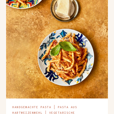
HANDGEMACHTE PASTA
|
PASTA AUS
HARTWEIZENMEHL
|
VEGETARISCHE