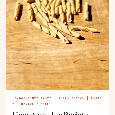
HANDGEMACHTE PASTA
|
PASTA BASICS
|
PASTA
AUS HARTWEIZENMEHL
Hausgemachte Busiate