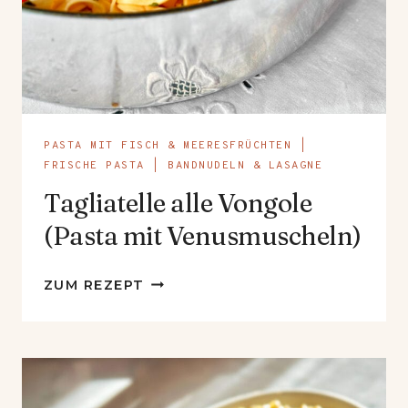
PASTA MIT FISCH & MEERESFRÜCHTEN
|
FRISCHE PASTA
|
BANDNUDELN & LASAGNE
Tagliatelle alle Vongole
(Pasta mit Venusmuscheln)
TAGLIATELLE
ZUM REZEPT
ALLE
VONGOLE
(PASTA
MIT
VENUSMUSCHELN)