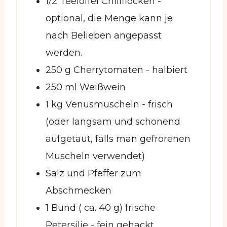
1/2
Teelöffel
Chiliflocken
-
optional, die Menge kann je
nach Belieben angepasst
werden.
250
g
Cherrytomaten
- halbiert
250
ml
Weißwein
1
kg
Venusmuscheln
- frisch
(oder langsam und schonend
aufgetaut, falls man gefrorenen
Muscheln verwendet)
Salz und Pfeffer zum
Abschmecken
1
Bund
( ca. 40 g) frische
Petersilie
- fein gehackt