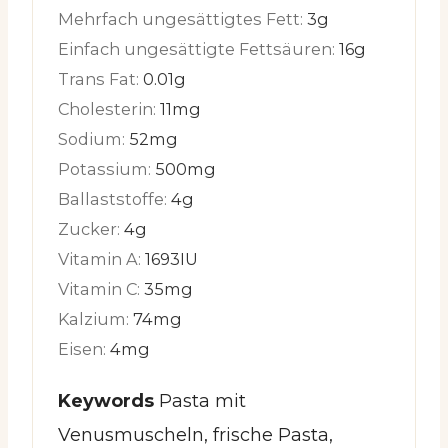
Mehrfach ungesättigtes Fett:
3
g
Einfach ungesättigte Fettsäuren:
16
g
Trans Fat:
0.01
g
Cholesterin:
11
mg
Sodium:
52
mg
Potassium:
500
mg
Ballaststoffe:
4
g
Zucker:
4
g
Vitamin A:
1693
IU
Vitamin C:
35
mg
Kalzium:
74
mg
Eisen:
4
mg
Keywords
Pasta mit
Venusmuscheln, frische Pasta,