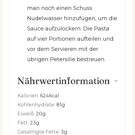
man noch einen Schuss
Nudelwasser hinzufügen, um die
Sauce aufzulockern. Die Pasta
auf vier Portionen aufteilen und
vor dem Servieren mit der
übrigen Petersilie bestreuen.
Nährwertinformation
Kalorien:
624
kcal
Kohlenhydrate:
81
g
Eiweiß:
20
g
Fett:
23
g
Gesättigte Fette:
3
g