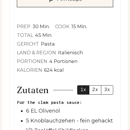
Minuten
Minuten
PREP
30
Min.
COOK
15
Min.
Minuten
TOTAL
45
Min.
GERICHT
Pasta
LAND & REGION
Italienisch
PORTIONEN
4
Portionen
KALORIEN
624
kcal
Zutaten
1x
2x
3x
For the clam pasta sauce:
6
EL
Olivenöl
5
Knoblauchzehen
- fein gehackt